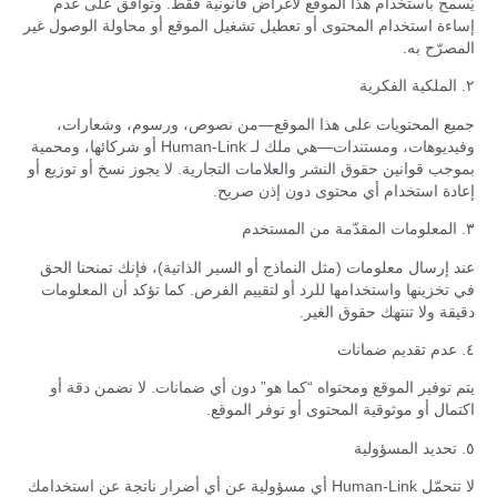
يُسمح باستخدام هذا الموقع لأغراض قانونية فقط. وتوافق على عدم
إساءة استخدام المحتوى أو تعطيل تشغيل الموقع أو محاولة الوصول غير
المصرّح به.
٢. الملكية الفكرية
جميع المحتويات على هذا الموقع—من نصوص، ورسوم، وشعارات،
وفيديوهات، ومستندات—هي ملك لـ Human-Link أو شركائها، ومحمية
بموجب قوانين حقوق النشر والعلامات التجارية. لا يجوز نسخ أو توزيع أو
إعادة استخدام أي محتوى دون إذن صريح.
٣. المعلومات المقدّمة من المستخدم
عند إرسال معلومات (مثل النماذج أو السير الذاتية)، فإنك تمنحنا الحق
في تخزينها واستخدامها للرد أو لتقييم الفرص. كما تؤكد أن المعلومات
دقيقة ولا تنتهك حقوق الغير.
٤. عدم تقديم ضمانات
يتم توفير الموقع ومحتواه “كما هو” دون أي ضمانات. لا نضمن دقة أو
اكتمال أو موثوقية المحتوى أو توفر الموقع.
٥. تحديد المسؤولية
لا تتحمّل Human-Link أي مسؤولية عن أي أضرار ناتجة عن استخدامك